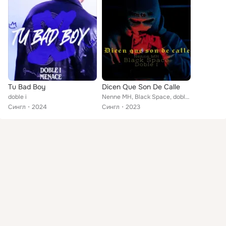
Tu Bad Boy
Dicen Que Son De Calle
doble i
Nenne MH, Black Space, doble i
Сингл
2024
Сингл
2023