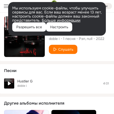
Войти
Мы используем cookie-файлы, чтобы улучшить
сервисы для вас. Если ваш возраст менее 13 лет,
настроить cookie-файлы должен ваш законный
представитель.
Больше информации
Сингл
Разрешить все
Настроить
Hustler G
doble i
1
песня
Рэп
null
2022
Слушать
Песни
Hustler G
4:01
doble i
Другие альбомы исполнителя