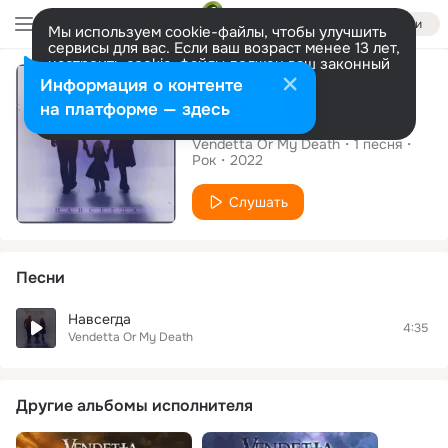
Войти
Мы используем cookie-файлы, чтобы улучшить
сервисы для вас. Если ваш возраст менее 13 лет,
настроить cookie-файлы должен ваш законный
Сингл
представитель.
Больше информации
Информация о контенте
Разрешить все
Настроить
на платформе — здесь
Навсегда
Vendetta Or My Death
1
песня
Рок
2022
Слушать
Песни
Навсегда
4:35
Vendetta Or My Death
Другие альбомы исполнителя