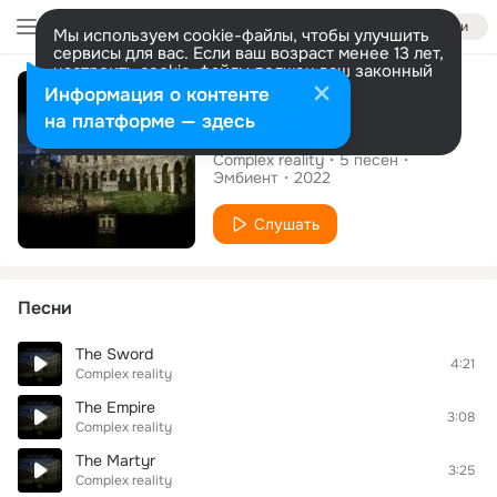
Войти
Мы используем cookie-файлы, чтобы улучшить
сервисы для вас. Если ваш возраст менее 13 лет,
настроить cookie-файлы должен ваш законный
Альбом
представитель.
Больше информации
Информация о контенте
Разрешить все
Настроить
на платформе — здесь
The Empire
Complex reality
5
песен
Эмбиент
2022
Слушать
Песни
The Sword
4:21
Complex reality
The Empire
3:08
Complex reality
The Martyr
3:25
Complex reality