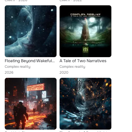
Сингл
2026
Сингл
2022
Floating Beyond Wakefulness
A Tale of Two Narratives
Complex reality
Complex reality
2026
2020