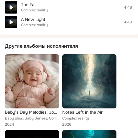
The Fall
4:48
Complex reality
A New Light
4:48
Complex reality
Другие альбомы исполнителя
Baby’s Day Melodies: Joyful Morning Tunes
Notes Left in the Air
Baby Bliss, Baby Senses, Complex Reality
Complex reality
2024
2026