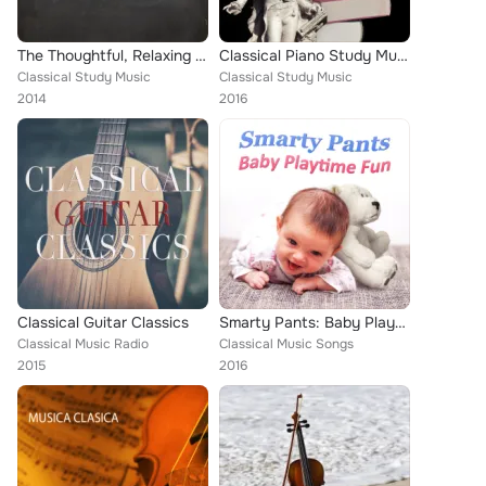
The Thoughtful, Relaxing Music of Brian Crain for Study
Classical Piano Study Music – Relaxing Study and Reading Classics, Bach to Work, Effective Study, Mozart, Beethoven
Classical Study Music
Classical Study Music
2014
2016
Classical Guitar Classics
Smarty Pants: Baby Playtime Fun – Classical Bach Music for Babies, Einstein's Generation, Bright Mind Kids
Classical Music Radio
Classical Music Songs
2015
2016