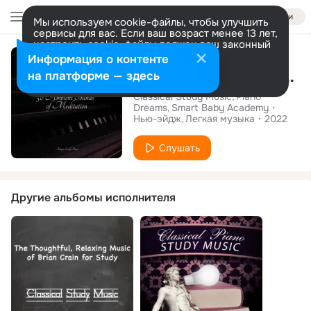
Войти
Мы используем cookie-файлы, чтобы улучшить
сервисы для вас. Если ваш возраст менее 13 лет,
настроить cookie-файлы должен ваш законный
Альбом
представитель.
Больше информации
Информация о контенте
50 Ambient Sounds of Meditation
Разрешить все
Настроить
на платформе — здесь
Classical Study Music
Piano
Dreams
Smart Baby Academy
Нью-эйдж
Легкая музыка
2022
Слушать
Другие альбомы исполнителя