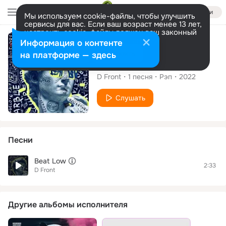
Войти
Мы используем cookie-файлы, чтобы улучшить
сервисы для вас. Если ваш возраст менее 13 лет,
настроить cookie-файлы должен ваш законный
представитель.
Больше информации
Сингл
Информация о контенте
Разрешить все
Настроить
на платформе — здесь
Beat Low
D Front
1
песня
Рэп
2022
Слушать
Песни
Beat Low
2:33
D Front
Другие альбомы исполнителя