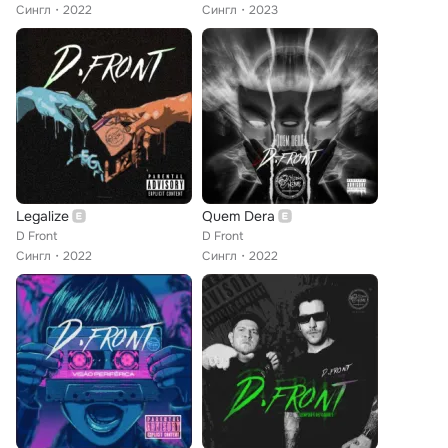
Сингл
2022
Сингл
2023
Legalize
Quem Dera
D Front
D Front
Сингл
2022
Сингл
2022