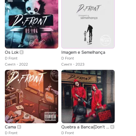
Os Lok
Imagem e Semelhança
D Front
D Front
Сингл
2022
Сингл
2023
Cama
Quebra a Banca(Don't You Cry Boy)
D Front
D Front