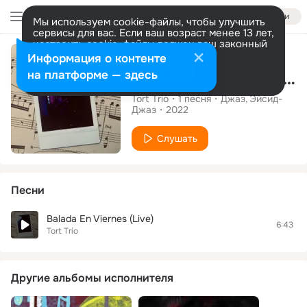
Войти
Мы используем cookie-файлы, чтобы улучшить
сервисы для вас. Если ваш возраст менее 13 лет,
настроить cookie-файлы должен ваш законный
Сингл
представитель.
Больше информации
Информация о контенте
Разрешить все
Настроить
на платформе — здесь
Balada En Viernes (Live)
Tort Trío
1
песня
Джаз
Эйсид-
Джаз
2022
Слушать
Песни
Balada En Viernes (Live)
6:43
Tort Trío
Другие альбомы исполнителя