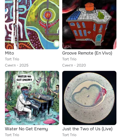
Mito
Groove Remote (En Vivo)
Tort Trío
Tort Trío
Сингл
2025
Сингл
2020
Water No Get Enemy
Just the Two of Us (Live)
Tort Trío
Tort Trío