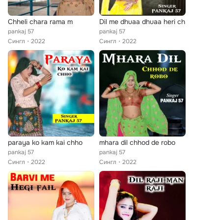
Chheli chara rama m
Dil me dhuaa dhuaa heri ch
pankaj 57
pankaj 57
Сингл
2022
Сингл
2022
paraya ko kam kai chho
mhara dil chhod de robo
pankaj 57
pankaj 57
Сингл
2022
Сингл
2022