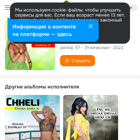
Войти
Мы используем cookie-файлы, чтобы улучшить
сервисы для вас. Если ваш возраст менее 13 лет,
настроить cookie-файлы должен ваш законный
представитель.
Больше информации
Сингл
Информация о контенте
Разрешить все
Настроить
на платформе — здесь
Ya hi dukh aatma me ch
pankaj 57
Этническая
2022
Слушать
Другие альбомы исполнителя