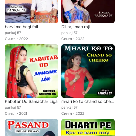
barvi me hegi fail
Dil raji man raji
pankaj 57
pankaj 57
Сингл
2022
Сингл
2022
Kabutar Ud Samachar Liya
mhari ko to chand so chehro
pankaj 57
pankaj 57
Сингл
2021
Сингл
2022