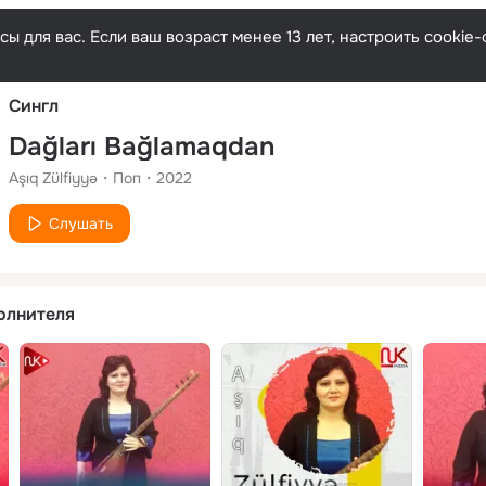
Русски
ы для вас. Если ваш возраст менее 13 лет, настроить cooki
Сингл
Dağları Bağlamaqdan
Aşıq Zülfiyyə
Поп
2022
Слушать
олнителя