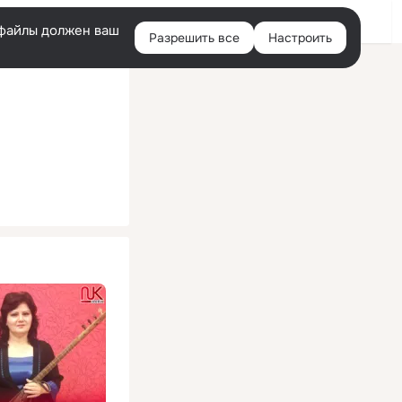
Помощь
Войти
й
e-файлы должен ваш
Разрешить все
Настроить
Правая
колонка