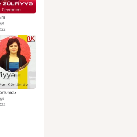
nım
yyə
022
Könlümdə
yyə
022