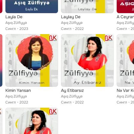
Layla De
Laylay De
A Ceyra
Aşıq Zülfiyyə
Aşıq Zülfiyyə
Aşıq Zülfi
Сингл
2023
Сингл
2022
Сингл
2
Kimin Yarısan
Ay Etibarsız
Nə Var 
Aşıq Zülfiyyə
Aşıq Zülfiyyə
Aşıq Zülfi
Сингл
2022
Сингл
2022
Сингл
2