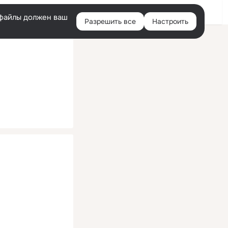
Помощь
Войти
й
e-файлы должен ваш
Разрешить все
Настроить
Правая
колонка