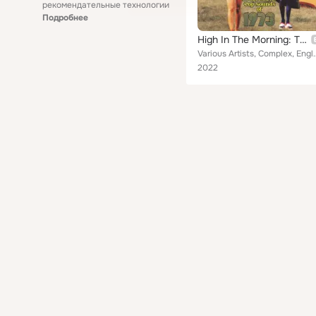
рекомендательные технологии
Подробнее
High In The Morning: The British Progressive Pop Sounds Of 1973
Various Artists, Complex, England's Glory, Hemlock, Family, Ducks
2022