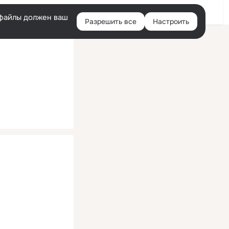
Помощь
Войти
й
e-файлы должен ваш
Разрешить все
Настроить
Правая
колонка