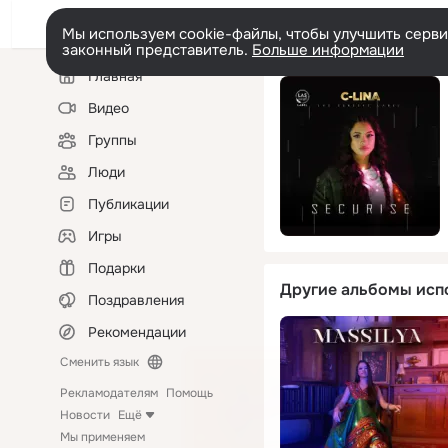
Мы используем cookie-файлы, чтобы улучшить сервис
законный представитель.
Больше информации
Левая
Главная
колонка
Видео
Группы
Люди
Публикации
Игры
Подарки
Другие альбомы исп
Поздравления
Рекомендации
Сменить язык
Рекламодателям
Помощь
Новости
Ещё
Мы применяем