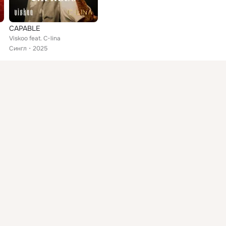
CAPABLE
Viskoo feat. C-lina
Сингл
2025