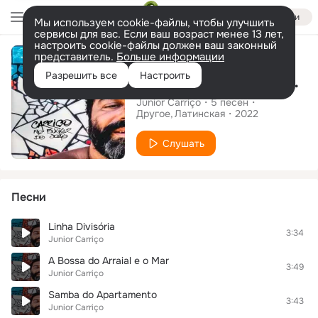
Войти
Мы используем cookie-файлы, чтобы улучшить
сервисы для вас. Если ваш возраст менее 13 лет,
настроить cookie-файлы должен ваш законный
Альбом
представитель.
Больше информации
Разрешить все
Настроить
Carriço no Bunker do João
Junior Carriço
5
песен
Другое
Латинская
2022
Слушать
Песни
Linha Divisória
3:34
Junior Carriço
A Bossa do Arraial e o Mar
3:49
Junior Carriço
Samba do Apartamento
3:43
Junior Carriço