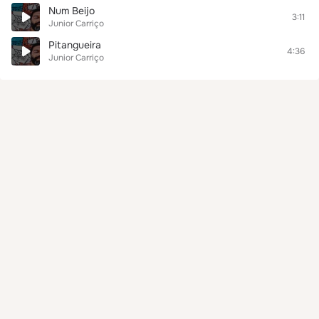
Num Beijo
3:11
Junior Carriço
Pitangueira
4:36
Junior Carriço