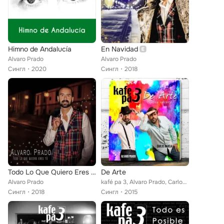
Himno de Andalucía
En Navidad
Alvaro Prado
Alvaro Prado
Сингл
2020
Сингл
2018
Todo Lo Que Quiero Eres Tú
De Arte
Alvaro Prado
kafé pa 3, Alvaro Prado, Carlos Varela
Сингл
2018
Сингл
2015