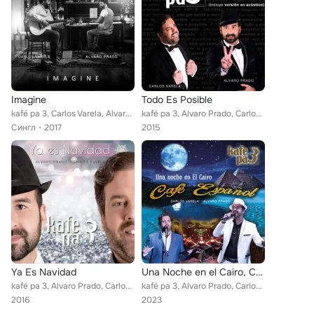
Imagine
Todo Es Posible
kafé pa 3, Carlos Varela, Alvaro Prado
kafé pa 3, Alvaro Prado, Carlos Varela
Сингл
2017
2015
Ya Es Navidad
Una Noche en el Cairo, Café Español
kafé pa 3, Alvaro Prado, Carlos Varela
kafé pa 3, Alvaro Prado, Carlos Varela
2016
2023