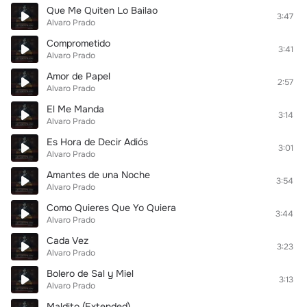
Que Me Quiten Lo Bailao
3:47
Alvaro Prado
Comprometido
3:41
Alvaro Prado
Amor de Papel
2:57
Alvaro Prado
El Me Manda
3:14
Alvaro Prado
Es Hora de Decir Adiós
3:01
Alvaro Prado
Amantes de una Noche
3:54
Alvaro Prado
Como Quieres Que Yo Quiera
3:44
Alvaro Prado
Cada Vez
3:23
Alvaro Prado
Bolero de Sal y Miel
3:13
Alvaro Prado
Maldito (Extended)