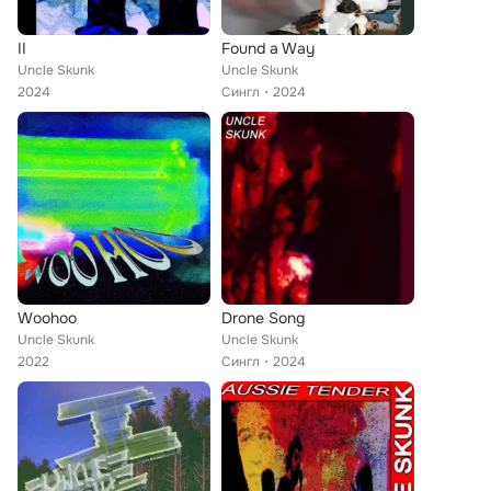
II
Found a Way
Uncle Skunk
Uncle Skunk
2024
Сингл
2024
Woohoo
Drone Song
Uncle Skunk
Uncle Skunk
2022
Сингл
2024