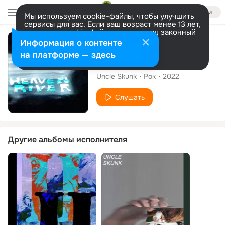
Войти
Мы используем cookie-файлы, чтобы улучшить
сервисы для вас. Если ваш возраст менее 13 лет,
настроить cookie-файлы должен ваш законный
представитель.
Больше информации
Альбом
Информация о контенте
Разрешить все
Настроить
на платформе — здесь
Heaven River
Uncle Skunk
Рок
2022
Слушать
Другие альбомы исполнителя