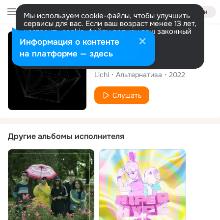
Войти
Мы используем cookie-файлы, чтобы улучшить
сервисы для вас. Если ваш возраст менее 13 лет,
настроить cookie-файлы должен ваш законный
представитель.
Больше информации
Сингл
Информация о контенте
Разрешить все
Настроить
на платформе — здесь
EFECTO 17
Lichi
Альтернатива
2022
Слушать
Другие альбомы исполнителя