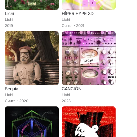
Lichi
HÍPER HYPE 3D
Lichi
Lichi
2019
Сингл
2021
Sequía
CANCIÓN
Lichi
Lichi
Сингл
2020
2023