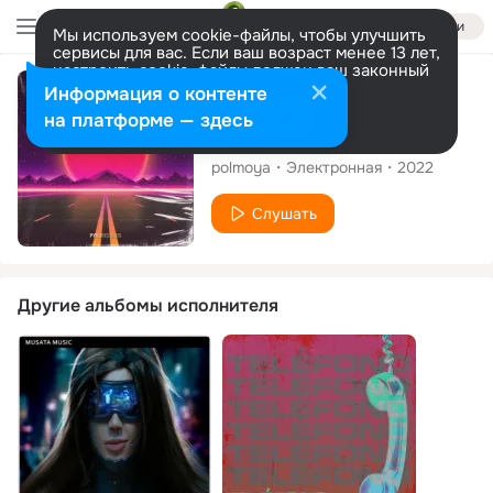
Войти
Мы используем cookie-файлы, чтобы улучшить
сервисы для вас. Если ваш возраст менее 13 лет,
настроить cookie-файлы должен ваш законный
представитель.
Больше информации
Сингл
Информация о контенте
Разрешить все
Настроить
на платформе — здесь
Tomorrow
polmoya
Электронная
2022
Слушать
Другие альбомы исполнителя