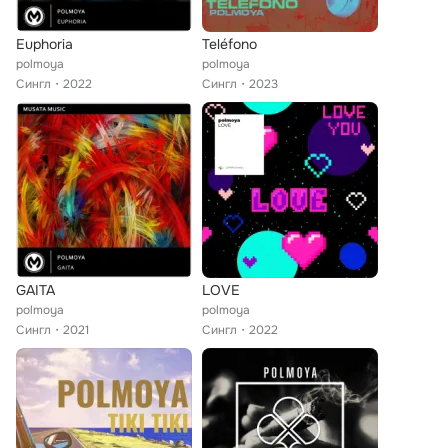
Euphoria
Teléfono
polmoya
polmoya
Сингл
2022
Сингл
2023
GAITA
LOVE
polmoya
polmoya
Сингл
2021
Сингл
2022