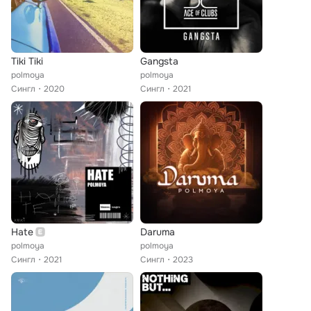
Tiki Tiki
Gangsta
polmoya
polmoya
Сингл
2020
Сингл
2021
Hate
Daruma
polmoya
polmoya
Сингл
2021
Сингл
2023