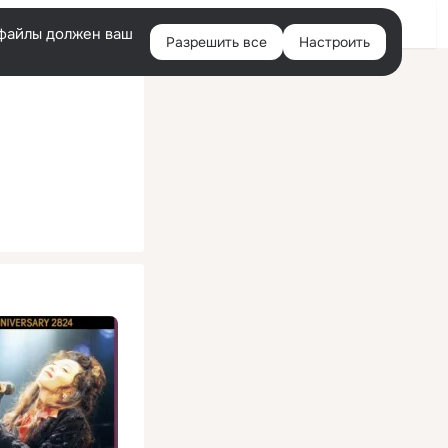
Помощь
Войти
й
e-файлы должен ваш
Разрешить все
Настроить
Правая
колонка