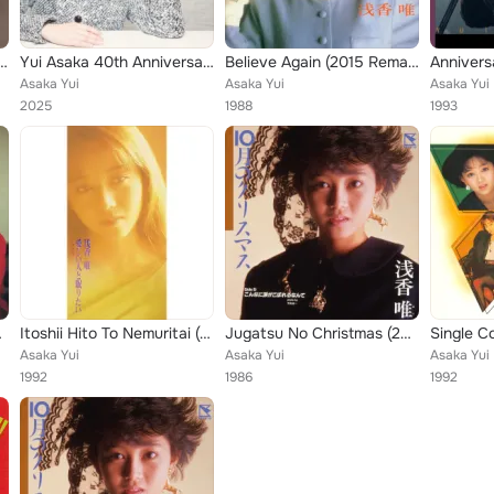
h Anniversary Best (Warner Years)
Yui Asaka 40th Anniversary Yui Selection 40 Years Four Seasons Playlist
Believe Again (2015 Remaster)
Asaka Yui
Asaka Yui
Asaka Yui
2025
1988
1993
aster)
Itoshii Hito To Nemuritai (2015 Remaster)
Jugatsu No Christmas (2015 Remaster)
Asaka Yui
Asaka Yui
Asaka Yui
1992
1986
1992