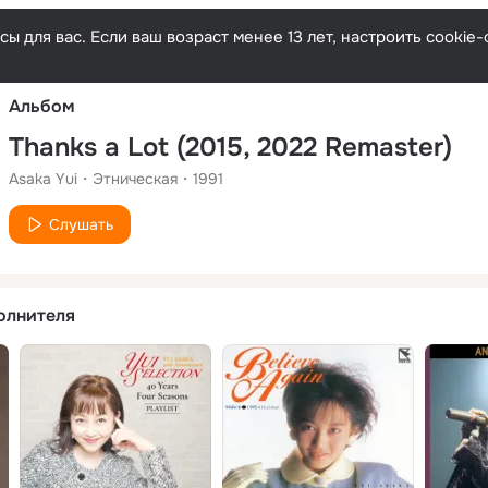
Русски
ы для вас. Если ваш возраст менее 13 лет, настроить cooki
Альбом
Thanks a Lot (2015, 2022 Remaster)
Asaka Yui
Этническая
1991
Слушать
олнителя