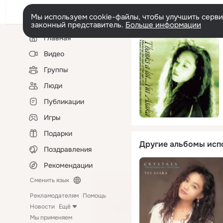
Мы используем cookie-файлы, чтобы улучшить сервис
законный представитель.
Больше информации
Левая
Главная
колонка
Видео
Группы
Люди
Публикации
Игры
Подарки
Другие альбомы исп
Поздравления
Рекомендации
Сменить язык
Рекламодателям
Помощь
Новости
Ещё
Мы применяем