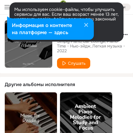
Войти
Мы используем cookie-файлы, чтобы улучшить
сервисы для вас. Если ваш возраст менее 13 лет,
настроить cookie-файлы должен ваш законный
Альбом
представитель.
Больше информации
Информация о контенте
50 Melodies for Meditation
Разрешить все
Настроить
на платформе — здесь
Simply Piano
Bar Lounge
Piano
Time
Нью-эйдж
Легкая музыка
2022
Слушать
Другие альбомы исполнителя