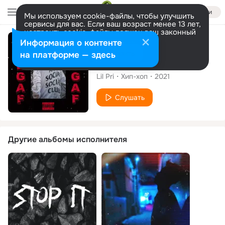
Войти
Мы используем cookie-файлы, чтобы улучшить
сервисы для вас. Если ваш возраст менее 13 лет,
настроить cookie-файлы должен ваш законный
представитель.
Больше информации
Сингл
Информация о контенте
Разрешить все
Настроить
на платформе — здесь
Tak Peduli
Lil Pri
Хип-хоп
2021
Слушать
Другие альбомы исполнителя