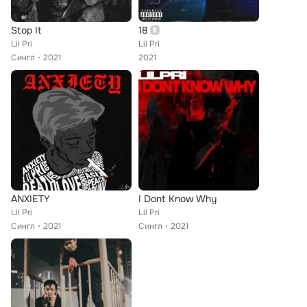
Stop It
18
Lil Pri
Lil Pri
Сингл
2021
2021
ANXIETY
I Dont Know Why
Lil Pri
Lil Pri
Сингл
2021
Сингл
2021