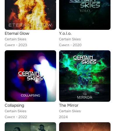
Eternal Glow
Y.o.l.o.
Certain Skies
Certain Skies
Сингл
2023
Сингл
2020
Collapsing
The Mirror
Certain Skies
Certain Skies
Сингл
2022
2024