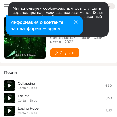
Войти
Мы используем cookie-файлы, чтобы улучшить
сервисы для вас. Если ваш возраст менее 13 лет,
настроить cookie-файлы должен ваш законный
Альбом
представитель.
Больше информации
Информация о контенте
Разрешить все
Настроить
на платформе — здесь
Missing Piece
Certain Skies
4
песни
Хэви-
метал
2022
Слушать
Песни
Collapsing
4:30
Certain Skies
For Me
3:53
Certain Skies
Losing Hope
3:57
Certain Skies