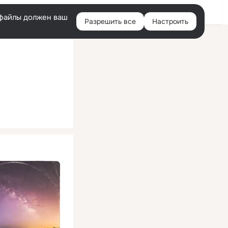
Помощь
Войти
й
e-файлы должен ваш
Разрешить все
Настроить
Правая
колонка