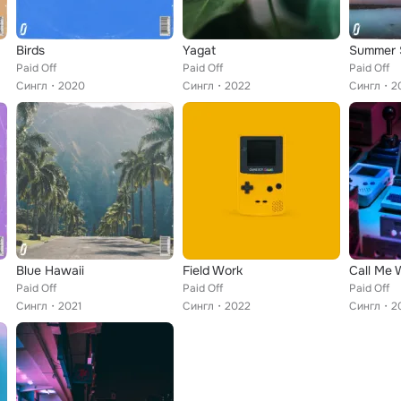
Birds
Yagat
Summer S
Paid Off
Paid Off
Paid Off
Сингл
2020
Сингл
2022
Сингл
2
Blue Hawaii
Field Work
Call Me 
Paid Off
Paid Off
Paid Off
Сингл
2021
Сингл
2022
Сингл
2