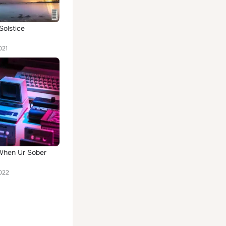
olstice
021
When Ur Sober
022