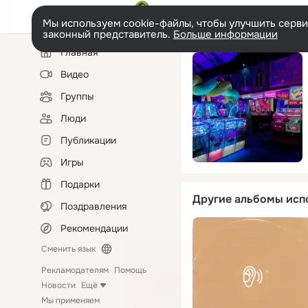
Мы используем cookie-файлы, чтобы улучшить сервис
законный представитель.
Больше информации
Левая
Главная
колонка
Видео
Группы
Люди
Публикации
Игры
Подарки
Другие альбомы исп
Поздравления
Рекомендации
Сменить язык
Рекламодателям
Помощь
Новости
Ещё
Мы применяем