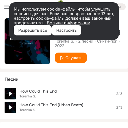
Войти
Мы используем cookie-файлы, чтобы улучшить
сервисы для вас. Если ваш возраст менее 13 лет,
настроить cookie-файлы должен ваш законный
Альбом
представитель.
Больше информации
Разрешить все
Настроить
How Could This End
Torenka S.
2
песни
Синти-поп
2022
Слушать
Песни
How Could This End
2:13
Torenka S.
How Could This End (Urban Beats)
2:13
Torenka S.