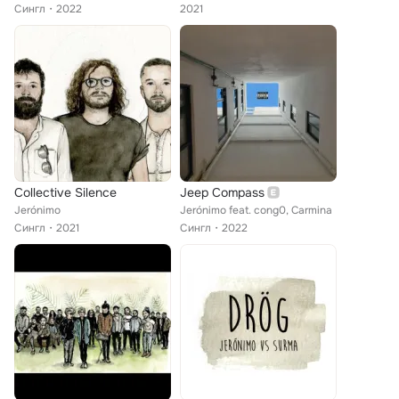
Сингл
2022
2021
Collective Silence
Jeep Compass
Jerónimo
Jerónimo feat. cong0, Carmina
Сингл
2021
Сингл
2022