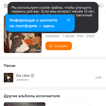
Войти
Мы используем cookie-файлы, чтобы улучшить
сервисы для вас. Если ваш возраст менее 13 лет,
настроить cookie-файлы должен ваш законный
представитель.
Больше информации
Сингл
Информация о контенте
Разрешить все
Настроить
на платформе — здесь
Día Libre
Jerónimo
1
песня
Рэп
2022
Слушать
Песни
Día Libre
2:46
Jerónimo
Другие альбомы исполнителя