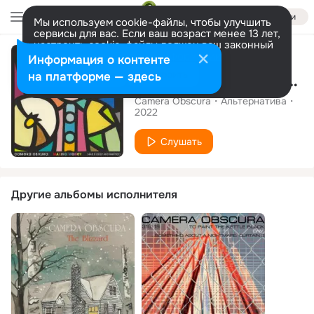
Войти
Мы используем cookie-файлы, чтобы улучшить
сервисы для вас. Если ваш возраст менее 13 лет,
настроить cookie-файлы должен ваш законный
Альбом
представитель.
Больше информации
Информация о контенте
Разрешить все
Настроить
на платформе — здесь
Making Money (4AD B-Sides and Rarities)
Camera Obscura
Альтернатива
2022
Слушать
Другие альбомы исполнителя