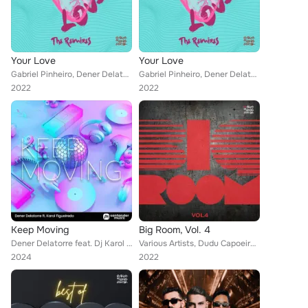
Your Love
Your Love
Gabriel Pinheiro, Dener Delatorre
Gabriel Pinheiro, Dener Delatorre
2022
2022
Keep Moving
Big Room, Vol. 4
Dener Delatorre feat. Dj Karol Figueiredo
Various Artists, Dudu Capoeira, Junior Senna, Javier Contreras, Weytton Silva, Robson Vaz, Daniel Cordova, Dener Delatorre, TFD,...
2024
2022