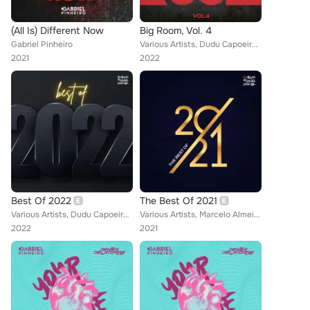
(All Is) Different Now
Big Room, Vol. 4
Gabriel Pinheiro
Various Artists, Dudu Capoeira, Junior Senna, Javier Contreras, Weytton Silva, Robson Vaz, Daniel Cordova, Dener Delatorre, TFD,...
2021
2022
Best Of 2022
The Best Of 2021
Various Artists, Dudu Capoeira, Dmitry Kharma, Rico Vibes, Weytton Silva, Victor Nillo, Daniel Cordova, Sweet Beatz, José Vasque...
Various Artists, Marcelo Almeida, Rafael Daglar, John Kirk, Dmitry Kharma, Gabriel Pinheiro, Weytton Silva, Victor Nillo, Bruno ...
2022
2021