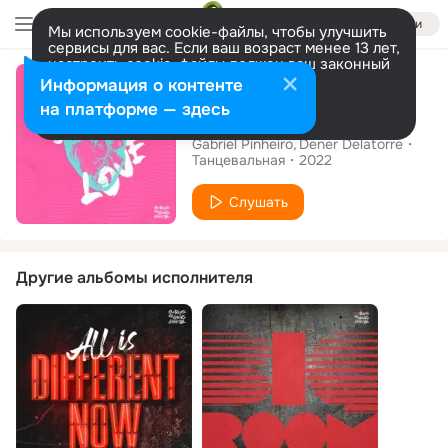
Войти
Мы используем cookie-файлы, чтобы улучшить
сервисы для вас. Если ваш возраст менее 13 лет,
настроить cookie-файлы должен ваш законный
Альбом
представитель.
Больше информации
Информация о контенте
Разрешить все
Настроить
на платформе — здесь
Your Love
Gabriel Pinheiro
Dener Delatorre
Танцевальная
2022
Слушать
Другие альбомы исполнителя