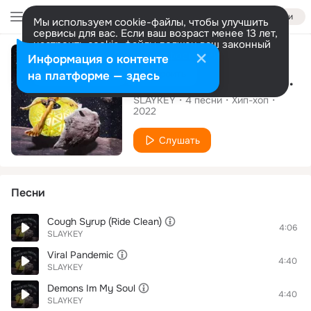
Войти
Мы используем cookie-файлы, чтобы улучшить
сервисы для вас. Если ваш возраст менее 13 лет,
настроить cookie-файлы должен ваш законный
Альбом
представитель.
Больше информации
Информация о контенте
Разрешить все
Настроить
на платформе — здесь
The Alien Chill Pandemic
SLAYKEY
4
песни
Хип-хоп
2022
Слушать
Песни
Cough Syrup (Ride Clean)
4:06
SLAYKEY
Viral Pandemic
4:40
SLAYKEY
Demons Im My Soul
4:40
SLAYKEY