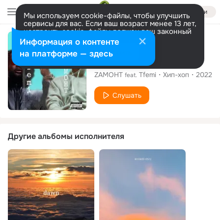
Войти
Мы используем cookie-файлы, чтобы улучшить
сервисы для вас. Если ваш возраст менее 13 лет,
настроить cookie-файлы должен ваш законный
представитель.
Больше информации
Сингл
Информация о контенте
Разрешить все
Настроить
на платформе — здесь
You Deserve
ZAMOHT
Tfemi
Хип-хоп
2022
feat.
Слушать
Другие альбомы исполнителя