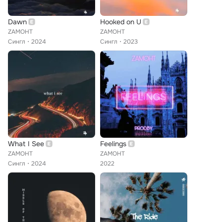
Dawn
Hooked on U
ZAMOHT
ZAMOHT
Сингл
2024
Сингл
2023
What I See
Feelings
ZAMOHT
ZAMOHT
Сингл
2024
2022