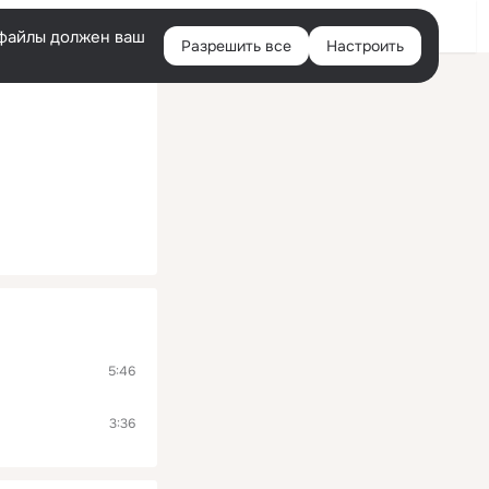
Помощь
Войти
й
e-файлы должен ваш
Разрешить все
Настроить
Правая
колонка
5:46
3:36