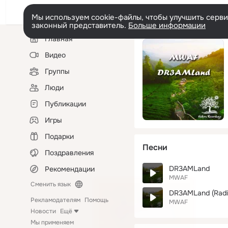
Мы используем cookie-файлы, чтобы улучшить сервис
законный представитель.
Больше информации
Левая
Главная
колонка
Видео
Группы
Люди
Публикации
Игры
Подарки
Песни
Поздравления
DR3AMLand
Рекомендации
MWAF
Сменить язык
DR3AMLand (Radio
Рекламодателям
Помощь
MWAF
Новости
Ещё
Мы применяем