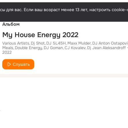
Русски
ы для вас. Если ваш возраст менее 13 лет, настроить cooki
Альбом
My House Energy 2022
Various Artists
Dj Shot
DJ 5L45H
Maxx Mulder
DJ Anton Ostapov
Meals
Double Energy
DJ Goman
CJ Kovalev
Dj Jean Aleksandroff
2022
Слушать
e