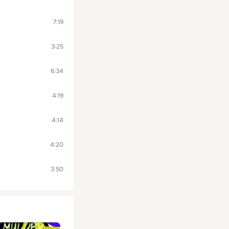
7:19
3:25
6:34
4:19
4:14
4:20
3:50