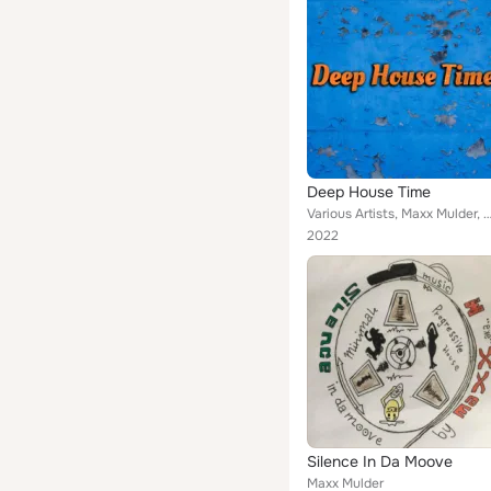
Deep House Time
Various Artists, Maxx Mulder, Roman Depthsound, Nick Corleone, The Meals, Max Ganus, Dreaman, Schneider Electric, 
2022
Silence In Da Moove
Maxx Mulder