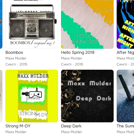
Boombox
Hello Spring 2019
After Ni
My Name Is Urb...
Maxx Mulder
Maxx Mulder
Maxx Muld
Сингл
2015
Сингл
2019
Сингл
2
Strong M-DY
Deep Dark
The Sum
Maxx Mulder
Maxx Mulder
Maxx Muld