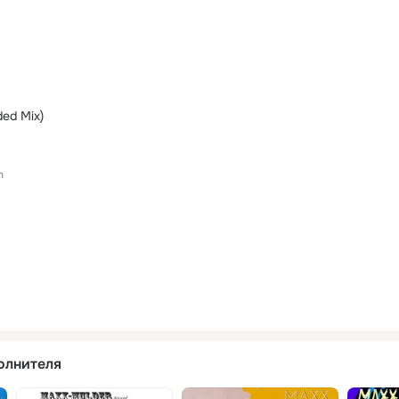
ded Mix)
h
олнителя