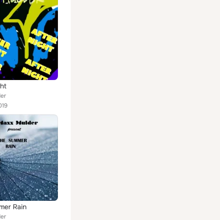
ght
er
019
mer Rain
er