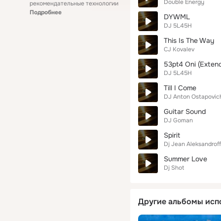
Double Energy
рекомендательные технологии
Подробнее
DYWML
DJ 5L45H
This Is The Way
CJ Kovalev
53pt4 Oni (Exten
DJ 5L45H
Till I Come
DJ Anton Ostapovic
Guitar Sound
DJ Goman
Spirit
Dj Jean Aleksandroff
Summer Love
Dj Shot
Другие альбомы исп