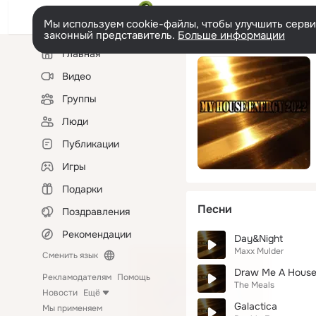
Мы используем cookie-файлы, чтобы улучшить сервис
законный представитель.
Больше информации
Левая
Главная
колонка
Видео
Группы
Люди
Публикации
Игры
Подарки
Песни
Поздравления
Рекомендации
Day&Night
Maxx Mulder
Сменить язык
Draw Me A Hous
Рекламодателям
Помощь
The Meals
Новости
Ещё
Galactica
Мы применяем