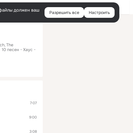
Помощь
Войти
й
e-файлы должен ваш
Разрешить все
Настроить
Правая
колонка
ich
The
10
песен
Хаус
7:07
9:00
3:08