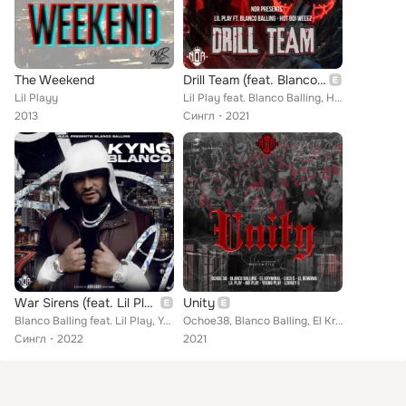
The Weekend
Drill Team (feat. Blanco Balling & Hot Boi Weez)
Lil Playy
Lil Play feat. Blanco Balling, Hot Boi Weez
2013
Сингл
2021
War Sirens (feat. Lil Play & Young Play)
Unity
Blanco Balling feat. Lil Play, Young Play
Ochoe38, Blanco Balling, El Kryminal, Loco C, El Demonio, Lil Play, Big Play, Young Play, Looney G
Сингл
2022
2021