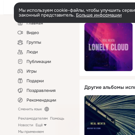
Мы используем cookie-файлы, чтобы улучшить сервис
законный представитель.
Больше информации
Левая
Главная
колонка
Видео
Группы
Люди
Публикации
Игры
Подарки
Другие альбомы исп
Поздравления
Рекомендации
Сменить язык
Рекламодателям
Помощь
Новости
Ещё
Мы применяем