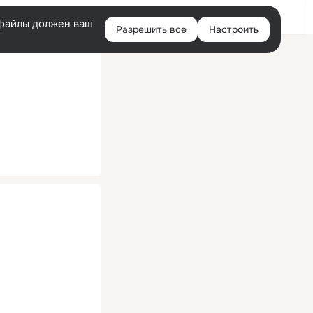
Помощь
Войти
й
e-файлы должен ваш
Разрешить все
Настроить
Правая
колонка