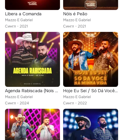
Libera a Comanda
Nóis é Peão
Mazzo E Gabriel
Mazzo E Gabriel
Сингл
2021
Сингл
2021
Agenda Rabiscada (Nois É Peão)
Hoje Eu Sei / Só Dá Você Na Minha Vida (Nois é Peão)
Mazzo E Gabriel
Mazzo E Gabriel
Сингл
2024
Сингл
2022