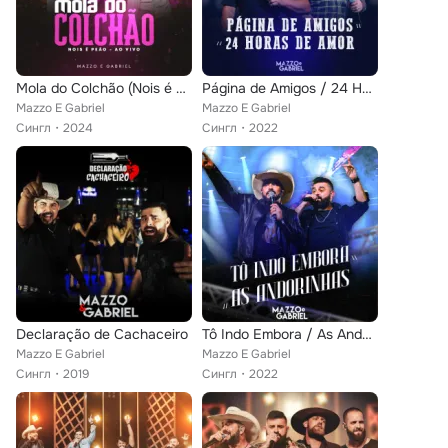
Mola do Colchão (Nois é Peão, Ao Vivo)
Página de Amigos / 24 Horas de Amor
Mazzo E Gabriel
Mazzo E Gabriel
Сингл
2024
Сингл
2022
Declaração de Cachaceiro
Tô Indo Embora / As Andorinhas (Nois é Peão)
Mazzo E Gabriel
Mazzo E Gabriel
Сингл
2019
Сингл
2022