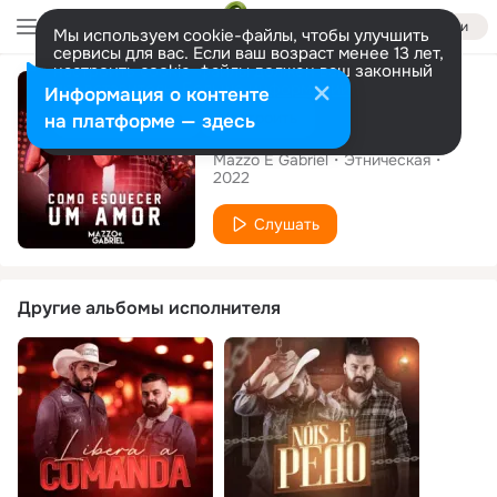
Войти
Мы используем cookie-файлы, чтобы улучшить
сервисы для вас. Если ваш возраст менее 13 лет,
настроить cookie-файлы должен ваш законный
Сингл
представитель.
Больше информации
Информация о контенте
Разрешить все
Настроить
на платформе — здесь
Como Esquecer Um Amor
Mazzo E Gabriel
Этническая
2022
Слушать
Другие альбомы исполнителя