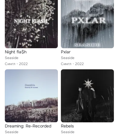
Night fla$h
Pxlar
Seaside
Seaside
Сингл
2022
Сингл
2022
Dreaming: Re-Recorded
Rebels
Seaside
Seaside