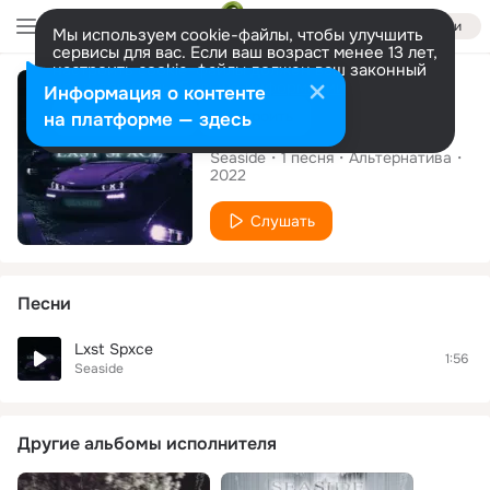
Войти
Мы используем cookie-файлы, чтобы улучшить
сервисы для вас. Если ваш возраст менее 13 лет,
настроить cookie-файлы должен ваш законный
Сингл
представитель.
Больше информации
Информация о контенте
Разрешить все
Настроить
на платформе — здесь
Lxst Spxce
Seaside
1
песня
Альтернатива
2022
Слушать
Песни
Lxst Spxce
1:56
Seaside
Другие альбомы исполнителя