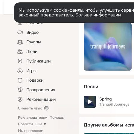
Мы используем cookie-файлы, чтобы улучшить сервис
законный представитель.
Больше информации
Левая
Главная
колонка
Видео
Группы
Люди
Публикации
Игры
Подарки
Песни
Поздравления
Spring
Рекомендации
Tranquil Journeys
Сменить язык
Рекламодателям
Помощь
Новости
Ещё
Другие альбомы исп
Мы применяем