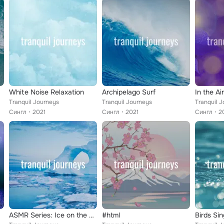
White Noise Relaxation
Archipelago Surf
In the Air
Tranquil Journeys
Tranquil Journeys
Tranquil 
Сингл
2021
Сингл
2021
Сингл
2
ASMR Series: Ice on the Ocean
#html
Birds Sin