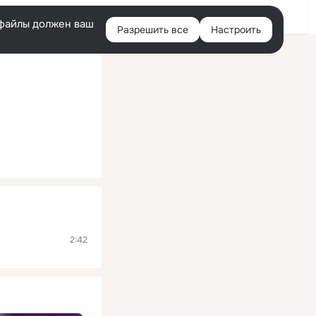
Помощь
Войти
й
e-файлы должен ваш
Разрешить все
Настроить
Правая
колонка
2:42