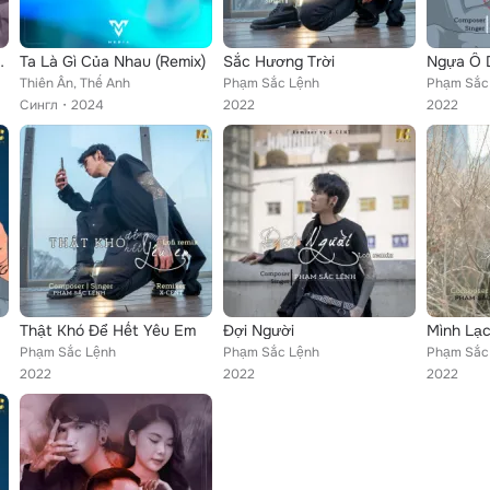
Đạt R Remix)
Ta Là Gì Của Nhau (Remix)
Sắc Hương Trời
Ngựa Ô 
Thiên Ân, Thế Anh
Phạm Sắc Lệnh
Phạm Sắc
Сингл
2024
2022
2022
Thật Khó Để Hết Yêu Em
Đợi Người
Mình Lạ
Phạm Sắc Lệnh
Phạm Sắc Lệnh
Phạm Sắc
2022
2022
2022