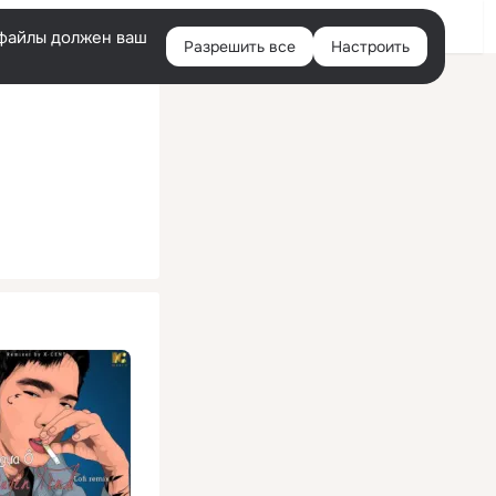
Помощь
Войти
й
e-файлы должен ваш
Разрешить все
Настроить
Правая
колонка