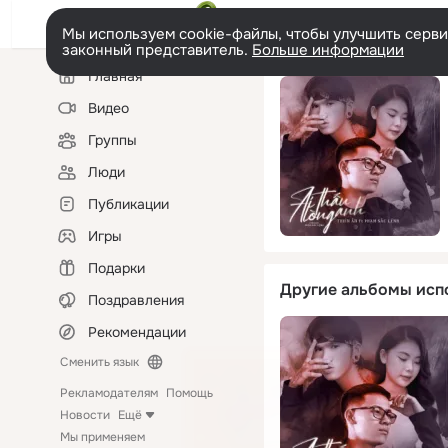
Мы используем cookie-файлы, чтобы улучшить сервис
законный представитель.
Больше информации
Левая
Главная
колонка
Видео
Группы
Люди
Публикации
Игры
Подарки
Другие альбомы исп
Поздравления
Рекомендации
Сменить язык
Рекламодателям
Помощь
Новости
Ещё
Мы применяем