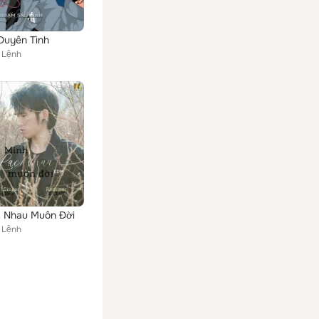
Duyên Tình
 Lệnh
c Nhau Muôn Đời
 Lệnh