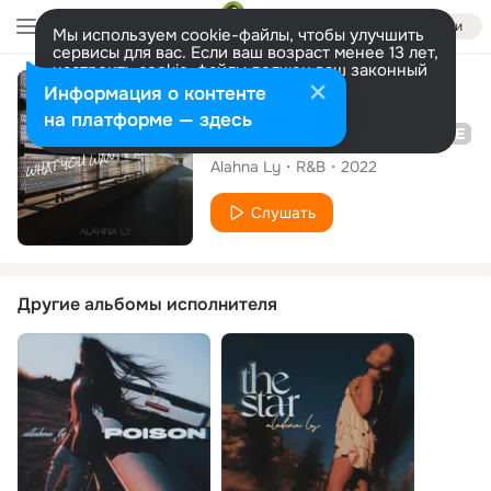
Войти
Мы используем cookie-файлы, чтобы улучшить
сервисы для вас. Если ваш возраст менее 13 лет,
настроить cookie-файлы должен ваш законный
представитель.
Больше информации
Сингл
Информация о контенте
Разрешить все
Настроить
на платформе — здесь
What You Want from Me
Alahna Ly
R&B
2022
Слушать
Другие альбомы исполнителя