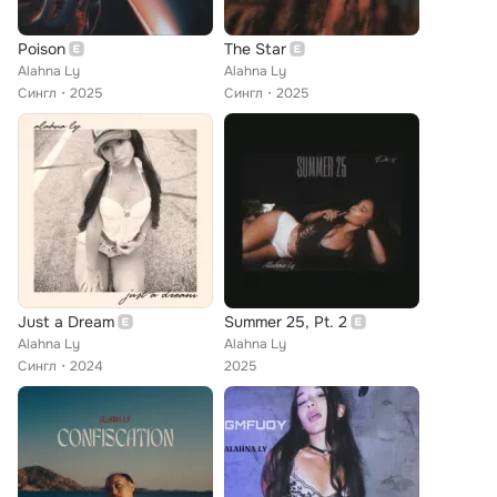
Poison
The Star
Alahna Ly
Alahna Ly
Сингл
2025
Сингл
2025
Just a Dream
Summer 25, Pt. 2
Alahna Ly
Alahna Ly
Сингл
2024
2025