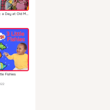
Kidsongs: a Day at Old Macdonald's Farm
tle Fishies
022