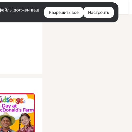
Помощь
Войти
й
e-файлы должен ваш
Разрешить все
Настроить
Правая
колонка