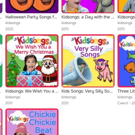
e 100 Best by Kidsongs
Halloween Party Songs for Kids
Kidsongs: a Day with the Animals
kidsongs
kidsongs
kidsongs
2021
2011
2011
he Best!
Kidsongs: We Wish You a Merry Christmas
Kids Songs: Very Silly Songs by Kidsongs
Three Lit
kidsongs
kidsongs
kidsongs
2011
2011
Сингл
2