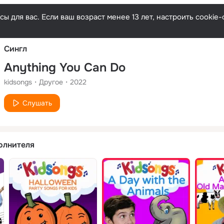
Русски
ы для вас. Если ваш возраст менее 13 лет, настроить cooki
Сингл
Anything You Can Do
kidsongs
Другое
2022
Слушать
олнителя