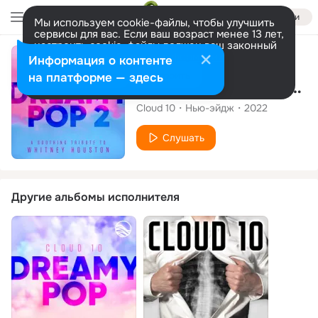
Войти
Мы используем cookie-файлы, чтобы улучшить
сервисы для вас. Если ваш возраст менее 13 лет,
настроить cookie-файлы должен ваш законный
представитель.
Больше информации
Альбом
Информация о контенте
Разрешить все
Настроить
на платформе — здесь
Dreamy Pop 2: A Soothing Tribute To Whitney Houston
Cloud 10
Нью-эйдж
2022
Слушать
Другие альбомы исполнителя