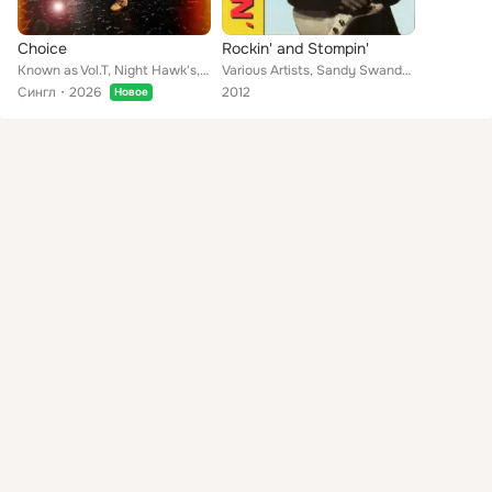
Choice
Rockin' and Stompin'
Known as Vol.T, Night Hawk's, Sword Rayn
Various Artists, Sandy Swandy Swanger, The Chaparrals, Gary Grimes Quartet, Tommy Carpenter, Clev Larado, Herschel T. Hatcher, T...
Сингл
2026
2012
Новое