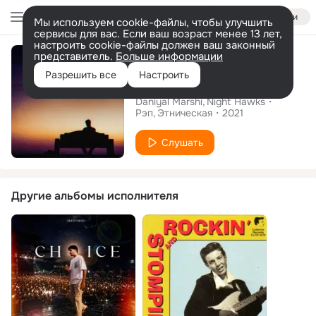
Войти
Мы используем cookie-файлы, чтобы улучшить
сервисы для вас. Если ваш возраст менее 13 лет,
настроить cookie-файлы должен ваш законный
Сингл
представитель.
Больше информации
Разрешить все
Настроить
Musafir
Daniyal Marshi
Night Hawks
Рэп
Этническая
2021
Слушать
Другие альбомы исполнителя