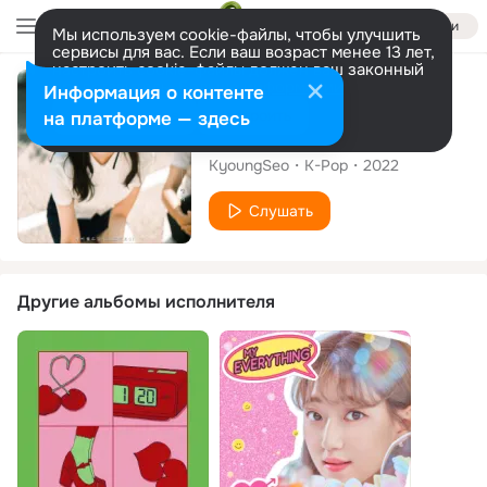
Войти
Мы используем cookie-файлы, чтобы улучшить
сервисы для вас. Если ваш возраст менее 13 лет,
настроить cookie-файлы должен ваш законный
представитель.
Больше информации
Альбом
Информация о контенте
Разрешить все
Настроить
на платформе — здесь
Shiny Star(2020)
KyoungSeo
K-Pop
2022
Слушать
Другие альбомы исполнителя