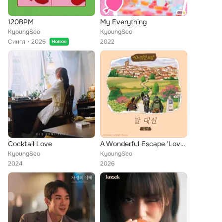
120BPM
My Everything
KyoungSeo
KyoungSeo
Сингл
2026
2022
Новое
Cocktail Love
A Wonderful Escape ′Love Actually′ (Original Soundtrack)
KyoungSeo
KyoungSeo
2024
2026