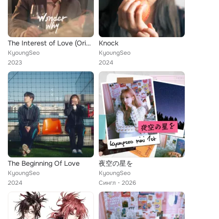
The Interest of Love (Original Television Soundtrack, Pt. 7)
Knock
KyoungSeo
KyoungSeo
2023
2024
The Beginning Of Love
夜空の星を
KyoungSeo
KyoungSeo
2024
Сингл
2026