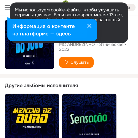
Войти
Мы используем cookie-файлы, чтобы улучшить
сервисы для вас. Если ваш возраст менее 13 лет,
настроить cookie-файлы должен ваш законный
Сингл
представитель.
Больше информации
Информация о контенте
Разрешить все
Настроить
на платформе — здесь
Regra do Jogo
MC ANDREZINHO
Этническая
2022
Слушать
Другие альбомы исполнителя