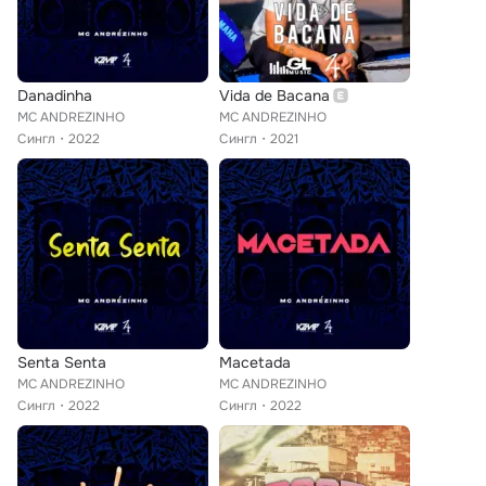
Danadinha
Vida de Bacana
MC ANDREZINHO
MC ANDREZINHO
Сингл
2022
Сингл
2021
Senta Senta
Macetada
MC ANDREZINHO
MC ANDREZINHO
Сингл
2022
Сингл
2022