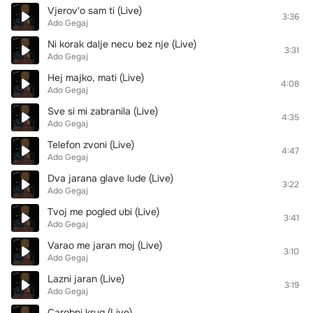
Vjerov'o sam ti (Live)
3:36
Ado Gegaj
Ni korak dalje necu bez nje (Live)
3:31
Ado Gegaj
Hej majko, mati (Live)
4:08
Ado Gegaj
Sve si mi zabranila (Live)
4:35
Ado Gegaj
Telefon zvoni (Live)
4:47
Ado Gegaj
Dva jarana glave lude (Live)
3:22
Ado Gegaj
Tvoj me pogled ubi (Live)
3:41
Ado Gegaj
Varao me jaran moj (Live)
3:10
Ado Gegaj
Lazni jaran (Live)
3:19
Ado Gegaj
Carobni krug (Live)