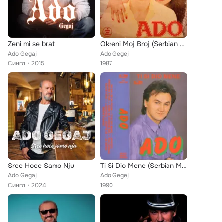
Zeni mi se brat
Okreni Moj Broj (Serbian Music)
Ado Gegaj
Ado Gegej
Сингл
2015
1987
Srce Hoce Samo Nju
Ti Si Dio Mene (Serbian Music)
Ado Gegaj
Ado Gegej
Сингл
2024
1990