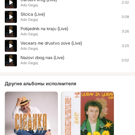
2:32
Ado Gegaj
Slicica (Live)
3:08
Ado Gegaj
Pobjednik na kraju (Live)
3:26
Ado Gegaj
Vecears me drustvo zove (Live)
3:25
Ado Gegaj
Nazovi zbog nas (Live)
3:02
Ado Gegaj
Другие альбомы исполнителя