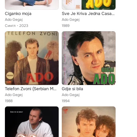
Ciganko moja
Sve Je Kriva Jedna Casa (Serbian Music)
Ado Gegaj
Ado Gegej
Сингл
2023
1989
Telefon Zvoni (Serbian Music)
Gdje si bila
Ado Gegej
Ado Gegaj
1988
1994