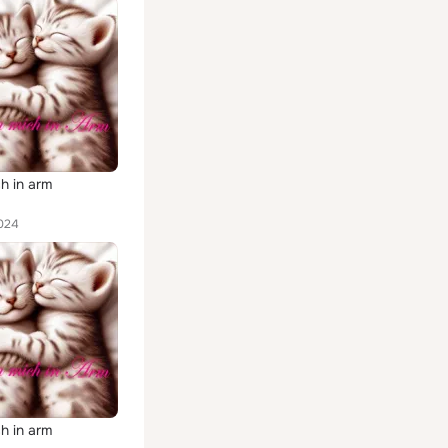
h in arm
024
h in arm