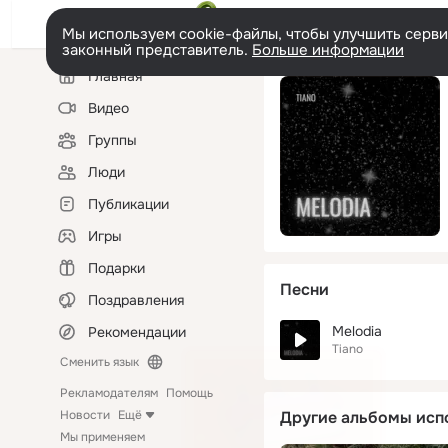
Мы используем cookie-файлы, чтобы улучшить сервис
законный представитель.
Больше информации
Левая
Главная
колонка
Видео
Группы
Люди
Публикации
Игры
Подарки
Песни
Поздравления
Melodia
Рекомендации
Tiano
Сменить язык
Рекламодателям
Помощь
Новости
Ещё
Другие альбомы исп
Мы применяем