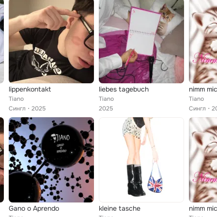
lippenkontakt
liebes tagebuch
nimm mic
Tiano
Tiano
Tiano
Сингл
2025
2025
Сингл
2
Gano o Aprendo
kleine tasche
nimm mic