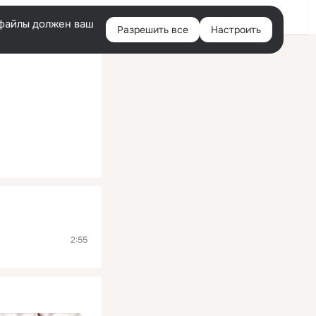
Помощь
Войти
й
e-файлы должен ваш
Разрешить все
Настроить
Правая
колонка
2:55