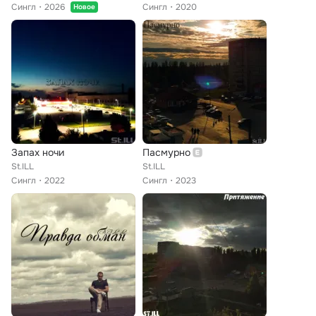
Сингл
2026
Сингл
2020
Новое
Запах ночи
Пасмурно
St.ILL
St.ILL
Сингл
2022
Сингл
2023