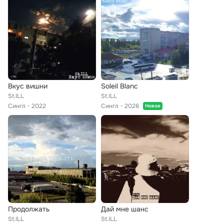
Вкус вишни
Soleil Blanc
St.ILL
St.ILL
Сингл
2022
Сингл
2026
Новое
Продолжать
Дай мне шанс
St.ILL
St.ILL