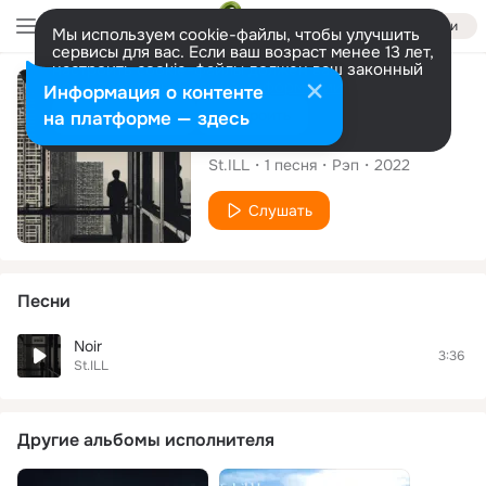
Войти
Мы используем cookie-файлы, чтобы улучшить
сервисы для вас. Если ваш возраст менее 13 лет,
настроить cookie-файлы должен ваш законный
представитель.
Больше информации
Сингл
Информация о контенте
Разрешить все
Настроить
на платформе — здесь
Noir
St.ILL
1
песня
Рэп
2022
Слушать
Песни
Noir
3:36
St.ILL
Другие альбомы исполнителя