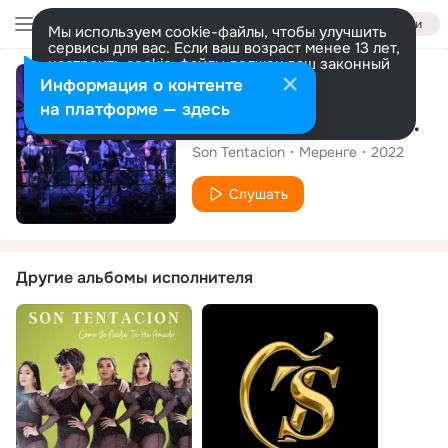
Войти
Мы используем cookie-файлы, чтобы улучшить
сервисы для вас. Если ваш возраст менее 13 лет,
настроить cookie-файлы должен ваш законный
представитель.
Больше информации
Сингл
Информация о контенте
Разрешить все
Настроить
на платформе — здесь
Definitivamente (En Vivo)
Son Tentacion
Меренге
2022
Слушать
Другие альбомы исполнителя