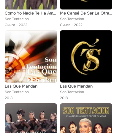
Como Yo Nadie Te Ha Amado (En Vivo)
Me Cansé De Ser La Otra (En Vivo)
Son Tentacion
Son Tentacion
Сингл
2022
Сингл
2022
Las Que Mandan
Las Que Mandan
Son Tentacion
Son Tentación
2018
2018