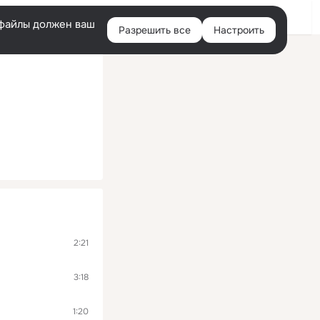
Помощь
Войти
й
e-файлы должен ваш
Разрешить все
Настроить
Правая
колонка
2:21
3:18
1:20