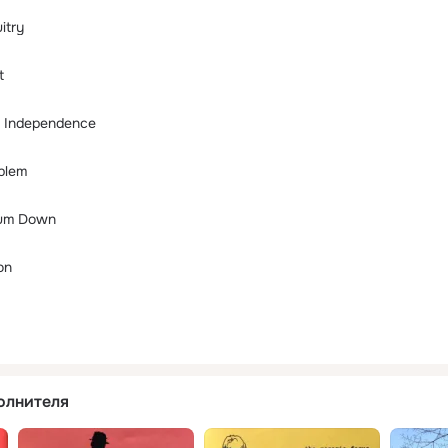
itry
t
f Independence
blem
rum Down
on
олнителя