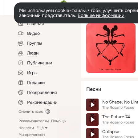
Мы используем cookie-файлы, чтобы улучшить сервис
законный представитель.
Больше информации
Левая
Главная
колонка
Видео
Группы
Люди
Публикации
Игры
Подарки
Песни
Поздравления
No Shape, No Lin
Рекомендации
The Rosario Focus
Сменить язык
The Future 74
Рекламодателям
Помощь
The Rosario Focus
Новости
Ещё
Collapse
Мы применяем
The Rosario Focus