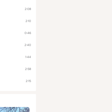
2:08
2:10
0:46
2:40
1:44
2:58
2:15