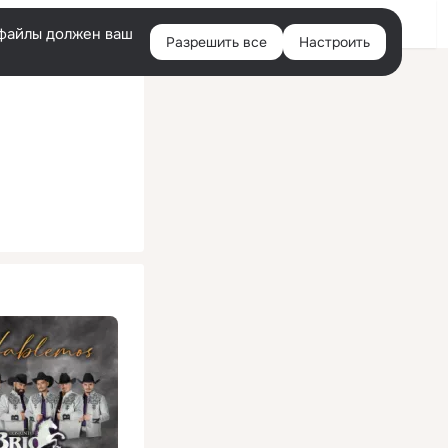
Помощь
Войти
й
e-файлы должен ваш
Разрешить все
Настроить
Правая
колонка