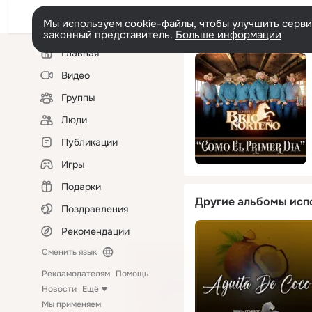
Мы используем cookie-файлы, чтобы улучшить сервис
законный представитель.
Больше информации
Левая
Главная
колонка
Видео
Группы
Люди
Публикации
Игры
Подарки
Другие альбомы исп
Поздравления
Рекомендации
Сменить язык
Рекламодателям
Помощь
Новости
Ещё
Мы применяем