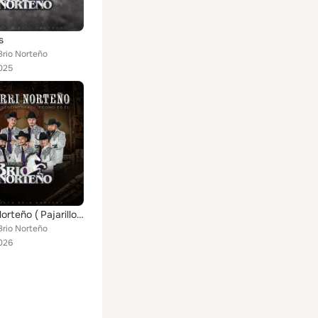
s
Brio Norteño
025
Popurri Norteño ( Pajarillo , Sentimental , Y Como Es El )
Brio Norteño
026