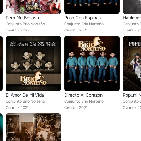
Pero Me Besaste
Rosa Con Espinas
Hablemo
Conjunto Brio Norteño
Conjunto Brio Norteño
Conjunto 
Сингл
2023
Сингл
2021
Сингл
2
El Amor De Mi Vida
Directo Al Corazón
Conjunto Brio Norteño
Conjunto Brio Norteño
Conjunto 
Сингл
2021
Сингл
2021
Сингл
2