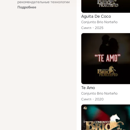
рекомендательные технологии
Подробнее
Aguita De Coco
Conjunto Brio Norteño
Сингл
2025
Te Amo
Conjunto Brio Norteño
Сингл
2020