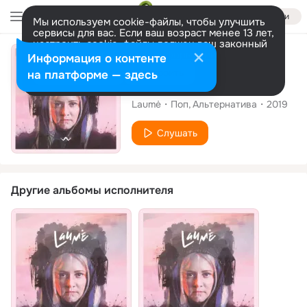
Войти
Мы используем cookie-файлы, чтобы улучшить
сервисы для вас. Если ваш возраст менее 13 лет,
настроить cookie-файлы должен ваш законный
представитель.
Больше информации
Сингл
Информация о контенте
Разрешить все
Настроить
на платформе — здесь
Spells (Oedipusi)
Laumė
Поп
Альтернатива
2019
Слушать
Другие альбомы исполнителя