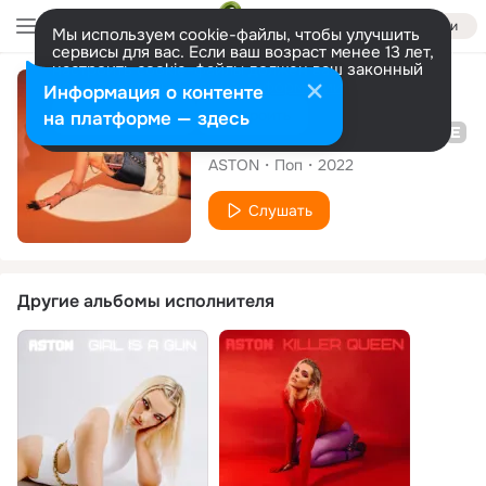
Войти
Мы используем cookie-файлы, чтобы улучшить
сервисы для вас. Если ваш возраст менее 13 лет,
настроить cookie-файлы должен ваш законный
представитель.
Больше информации
Альбом
Информация о контенте
Разрешить все
Настроить
на платформе — здесь
Women Don't Owe You Sh*t
ASTON
Поп
2022
Слушать
Другие альбомы исполнителя