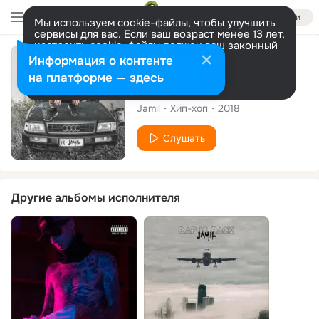
Войти
Мы используем cookie-файлы, чтобы улучшить
сервисы для вас. Если ваш возраст менее 13 лет,
настроить cookie-файлы должен ваш законный
представитель.
Больше информации
Сингл
Информация о контенте
Разрешить все
Настроить
на платформе — здесь
Ko
Jamil
Хип-хоп
2018
Слушать
Другие альбомы исполнителя