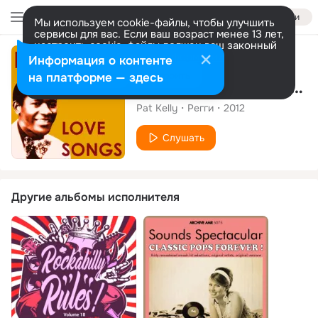
Войти
Мы используем cookie-файлы, чтобы улучшить
сервисы для вас. Если ваш возраст менее 13 лет,
настроить cookie-файлы должен ваш законный
представитель.
Больше информации
Альбом
Информация о контенте
Разрешить все
Настроить
на платформе — здесь
Pat Kelly Love Songs
Pat Kelly
Регги
2012
Слушать
Другие альбомы исполнителя