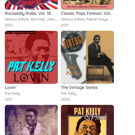
Rockabilly Rules, Vol. 18
Classic Pops Forever, Volume 5
Various Artists, Ben Hall, Johnny Redd, Winnie Starr, Custer Bottoms, Elvis Presley, Jimmy Swan, Al Ferrier, Burrie Manso, Frank...
Various Artists, Marvin Gaye, Eddie Holland, Pat Kelly, The Champs, Mary Wells, Lonnie Donegan, Gracie Fields, The Contours, Tom...
2021
2017
Lovin'
The Vintage Series
Pat Kelly
Pat Kelly
2017
2000